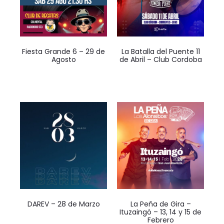
Fiesta Grande 6 – 29 de
La Batalla del Puente 11
Agosto
de Abril – Club Cordoba
$
0
-
$
12.000
$
0
-
$
20.000
DAREV – 28 de Marzo
La Peña de Gira –
Ituzaingó – 13, 14 y 15 de
$
0
-
$
9.000
Febrero