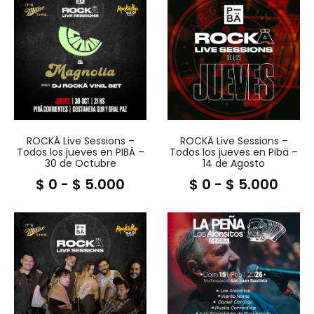
ROCKÄ Live Sessions –
ROCKÄ Live Sessions –
Todos los jueves en PIBÄ –
Todos los jueves en Pibä –
30 de Octubre
14 de Agosto
$
0
-
$
5.000
$
0
-
$
5.000