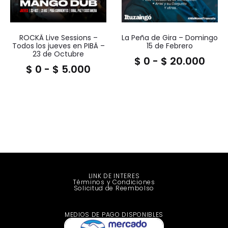
ROCKÄ Live Sessions –
La Peña de Gira – Domingo
Todos los jueves en PIBÄ –
15 de Febrero
23 de Octubre
$
0
-
$
20.000
$
0
-
$
5.000
LINK DE INTERES
Términos y Condiciones
Solicitud de Reembolso
MEDIOS DE PAGO DISPONIBLES