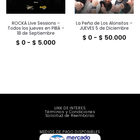
ROCKÄ Live Sessions –
La Peña de Los Alonsitos –
Todos los jueves en PIBÄ –
JUEVES 5 de Diciembre
18 de Septiembre
$
0
-
$
50.000
$
0
-
$
5.000
LINK DE INTERES
Términos y Condiciones
Solicitud de Reembolso
MEDIOS DE PAGO DISPONIBLES