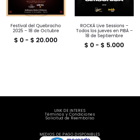
Festival del Quebracho
ROCKÄ Live Sessions –
2025 – 18 de Octubre
Todos los jueves en PIBÄ –
18 de Septiembre
$
0
-
$
20.000
$
0
-
$
5.000
LINK DE INTERES
Términos y Condiciones
Solicitud de Reembolso
MEDIOS DE PAGO DISPONIBLES