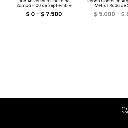
9no Aniversario Cheiro de
Renan Cabral en Arg
Samba – 06 de Septiembre
Metros Roda de
$
0
-
$
7.500
$
5.000
-
$
Tér
So