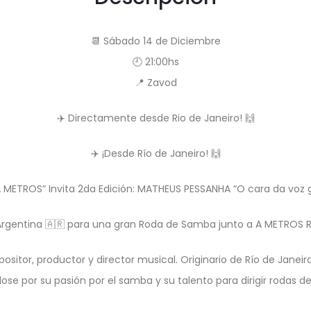
📆 Sábado 14 de Diciembre
🕘 21:00hs
📍 Zavod
✈️ Directamente desde Rio de Janeiro! 🙌
✈️ ¡Desde Río de Janeiro! 🙌
A METROS” Invita 2da Edición: MATHEUS PESSANHA “O cara da voz 
 Argentina 🇦🇷 para una gran Roda de Samba junto a A METROS R
itor, productor y director musical. Originario de Río de Janeir
se por su pasión por el samba y su talento para dirigir rodas d