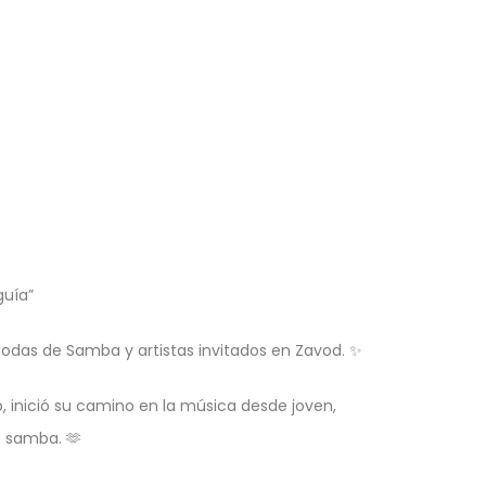
guía”
odas de Samba y artistas invitados en Zavod. ✨
o, inició su camino en la música desde joven,
e samba. 🫶