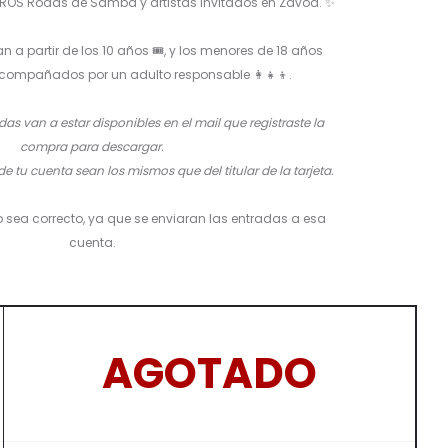
ROS Rodas de Samba y artistas invitados en Zavod. ✨
 a partir de los 10 años 🎟️, y los menores de 18 años
compañados por un adulto responsable 👩‍👧‍👦.
das van a estar disponibles en el mail que registraste la
compra para descargar.
e tu cuenta sean los mismos que del titular de la tarjeta.
o sea correcto, ya que se enviaran las entradas a esa
cuenta.
AGOTADO