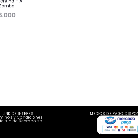
entina – A
 Samba
8.000
LINK DE INTERES
MEDIOS DE PAGO DISPO
minos y Condiciones
licitud de Reembolso