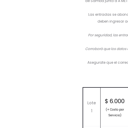
de Samba junto a A MET
Las entradas se abonan
deben ingresar a
Por seguridad, las entra
Corroborá que los datos d
Asegurate que el corre
$
6.000
Lote
(+ Costo por
1
Servicio)