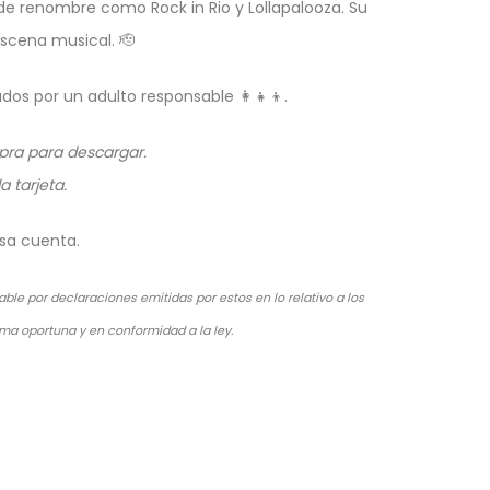
 de renombre como Rock in Rio y Lollapalooza. Su
escena musical. 🫡
os por un adulto responsable 👩‍👧‍👦.
mpra para descargar.
 tarjeta.
esa cuenta.
ble por declaraciones emitidas por estos en lo relativo a los
rma oportuna y en conformidad a la ley.