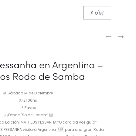
$
0
essanha en Argentina –
ros Roda de Samba
📆 Sábado 14 de Diciembre
🕘 21:00hs
📍 Zavod
✈️ ¡Desde Río de Janeiro! 🙌
2da Edición: MATHEUS PESSANHA “O cara da voz guía”
EUS PESSANHA visitará Argentina 🇦🇷 para una gran Roda