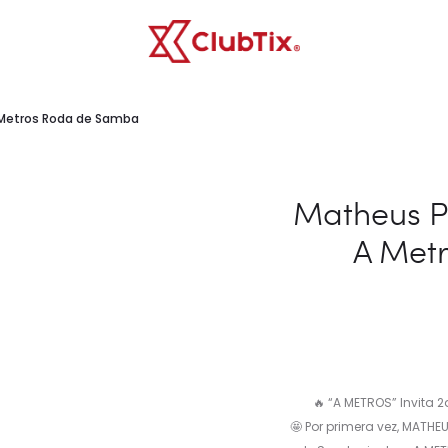
 Metros Roda de Samba
Matheus P
A Met
🔥 “A METROS” Invita 
🤩 Por primera vez, MATH